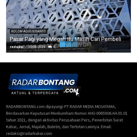
KOLOM AGUS SUSANTO
Pasar Pagi yang Megah Itu Masih Cari Pembeli
redaksi
-
03/08/2026
0
r
RADARBONTANG.com dipayungi PT RADAR MEDIA MEGATAMA,
Berdasarkan Keputusan Menkumham Nomor AHU-0065806.AH.01.01
tahun 2021, dengan aktivitas Perusahaan Pers, Penerbitan Surat
Kabar, Jurnal, Majalah, Buletin, dan Terbitan Lainnya. Email:
redaksi@radarkukar.com