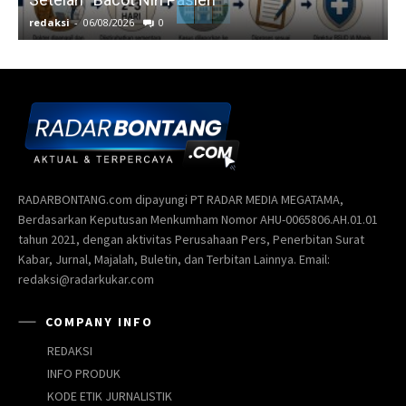
redaksi
-
06/08/2026
0
r
RADARBONTANG.com dipayungi PT RADAR MEDIA MEGATAMA,
Berdasarkan Keputusan Menkumham Nomor AHU-0065806.AH.01.01
tahun 2021, dengan aktivitas Perusahaan Pers, Penerbitan Surat
Kabar, Jurnal, Majalah, Buletin, dan Terbitan Lainnya. Email:
redaksi@radarkukar.com
COMPANY INFO
REDAKSI
INFO PRODUK
KODE ETIK JURNALISTIK