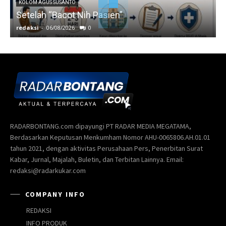
KOLOM AGUS SUSANTO
Setelah “Bacot Nih Pasien”
redaksi
-
06/08/2026
0
r
RADARBONTANG.com dipayungi PT RADAR MEDIA MEGATAMA,
Berdasarkan Keputusan Menkumham Nomor AHU-0065806.AH.01.01
tahun 2021, dengan aktivitas Perusahaan Pers, Penerbitan Surat
Kabar, Jurnal, Majalah, Buletin, dan Terbitan Lainnya. Email:
redaksi@radarkukar.com
COMPANY INFO
REDAKSI
INFO PRODUK