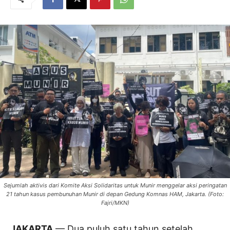
Sejumlah aktivis dari Komite Aksi Solidaritas untuk Munir menggelar aksi peringatan
21 tahun kasus pembunuhan Munir di depan Gedung Komnas HAM, Jakarta. (Foto:
Fajri/MKN)
JAKARTA
— Dua puluh satu tahun setelah