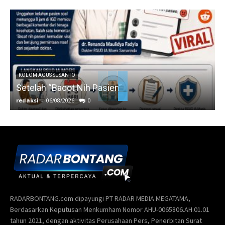
KOLOM AGUS SUSANTO
Setelah “Bacot Nih Pasien”
redaksi
-
06/08/2026
0
r
RADARBONTANG.com dipayungi PT RADAR MEDIA MEGATAMA,
Berdasarkan Keputusan Menkumham Nomor AHU-0065806.AH.01.01
tahun 2021, dengan aktivitas Perusahaan Pers, Penerbitan Surat