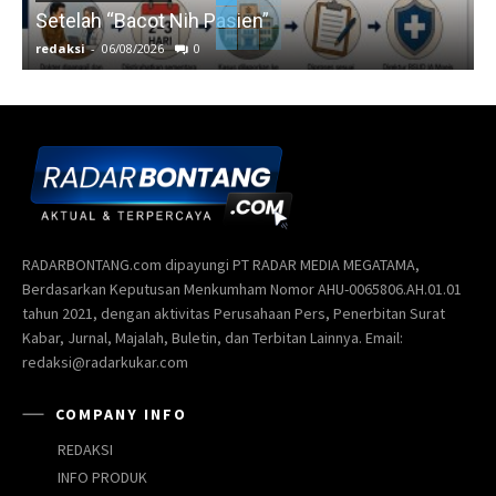
Setelah “Bacot Nih Pasien”
redaksi
-
06/08/2026
0
r
RADARBONTANG.com dipayungi PT RADAR MEDIA MEGATAMA,
Berdasarkan Keputusan Menkumham Nomor AHU-0065806.AH.01.01
tahun 2021, dengan aktivitas Perusahaan Pers, Penerbitan Surat
Kabar, Jurnal, Majalah, Buletin, dan Terbitan Lainnya. Email:
redaksi@radarkukar.com
COMPANY INFO
REDAKSI
INFO PRODUK