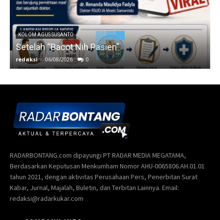
KOLOM AGUS SUSANTO
Setelah “Bacot Nih Pasien”
redaksi
-
06/08/2026
0
r
RADARBONTANG.com dipayungi PT RADAR MEDIA MEGATAMA,
Berdasarkan Keputusan Menkumham Nomor AHU-0065806.AH.01.01
tahun 2021, dengan aktivitas Perusahaan Pers, Penerbitan Surat
Kabar, Jurnal, Majalah, Buletin, dan Terbitan Lainnya. Email:
redaksi@radarkukar.com