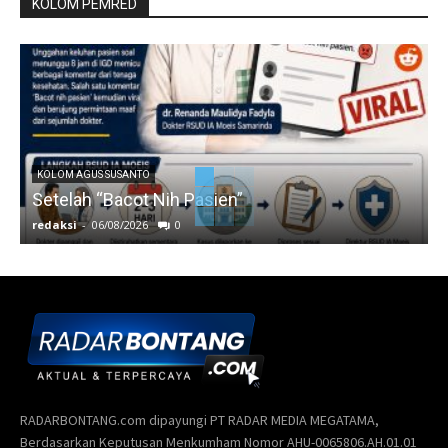
KOLOM PEMRED
KOLOM AGUS SUSANTO
Setelah “Bacot Nih Pasien”
redaksi
-
06/08/2026
0
r
RADARBONTANG.com dipayungi PT RADAR MEDIA MEGATAMA,
Berdasarkan Keputusan Menkumham Nomor AHU-0065806.AH.01.01