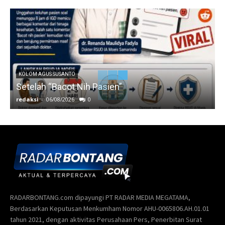
KOLOM AGUS SUSANTO
Setelah “Bacot Nih Pasien”
redaksi
-
06/08/2026
0
r
RADARBONTANG.com dipayungi PT RADAR MEDIA MEGATAMA,
Berdasarkan Keputusan Menkumham Nomor AHU-0065806.AH.01.01
tahun 2021, dengan aktivitas Perusahaan Pers, Penerbitan Surat