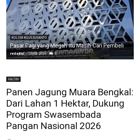
KOLOM AGUS SUSANTO
Pasar Pagi yang Megah Itu Masih Cari Pembeli
redaksi
-
03/08/2026
0
r