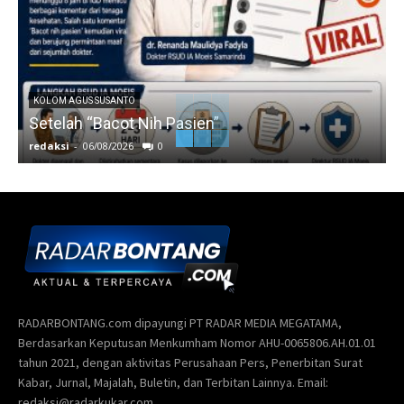
KOLOM AGUS SUSANTO
Setelah “Bacot Nih Pasien”
redaksi
-
06/08/2026
0
r
RADARBONTANG.com dipayungi PT RADAR MEDIA MEGATAMA,
Berdasarkan Keputusan Menkumham Nomor AHU-0065806.AH.01.01
tahun 2021, dengan aktivitas Perusahaan Pers, Penerbitan Surat
Kabar, Jurnal, Majalah, Buletin, dan Terbitan Lainnya. Email:
redaksi@radarkukar.com