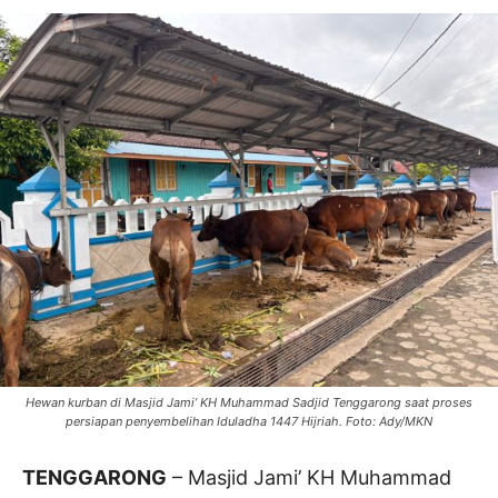
Hewan kurban di Masjid Jami’ KH Muhammad Sadjid Tenggarong saat proses
persiapan penyembelihan Iduladha 1447 Hijriah. Foto: Ady/MKN
TENGGARONG
– Masjid Jami’ KH Muhammad