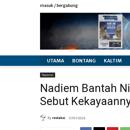
redaksi
info produk
masuk / bergabung
UTAMA
BONTANG
KALTIM
Nasional
Nadiem Bantah Nik
Sebut Kekayaanny
By
redaksi
07/01/2026