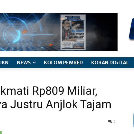
kode etik jurnalistik
pemberitaan anak
pedoman siber
discl
IKN
NEWS
KOLOM PEMRED
KORAN DIGITAL
mati Rp809 Miliar,
a Justru Anjlok Tajam
0