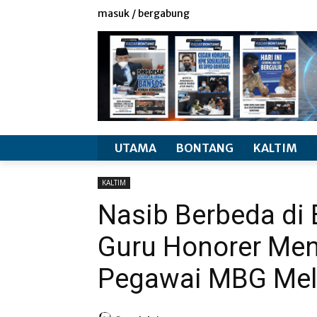
redaksi
info produk
masuk / bergabung
UTAMA
BONTANG
KALTIM
KALTIM
Nasib Berbeda di 
Guru Honorer Me
Pegawai MBG Mel