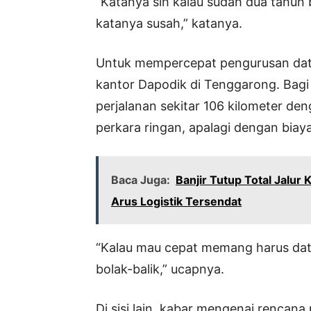
“Katanya sih kalau sudah dua tahun b
katanya susah,” katanya.
Untuk mempercepat pengurusan data
kantor Dapodik di Tenggarong. Bagi 
perjalanan sekitar 106 kilometer de
perkara ringan, apalagi dengan biay
Baca Juga:
Banjir Tutup Total Jalu
Arus Logistik Tersendat
“Kalau mau cepat memang harus data
bolak-balik,” ucapnya.
Di sisi lain, kabar mengenai rencan