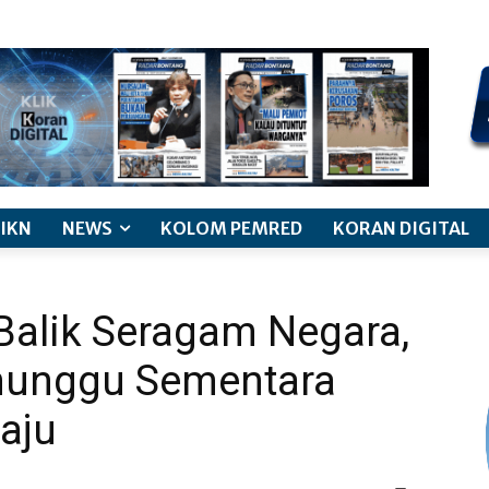
kode etik jurnalistik
pemberitaan anak
pedoman siber
discl
IKN
NEWS
KOLOM PEMRED
KORAN DIGITAL
Balik Seragam Negara,
nunggu Sementara
aju