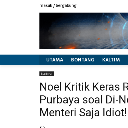
redaksi
info produk
masuk / bergabung
UTAMA
BONTANG
KALTIM
Nasional
Noel Kritik Kera
Purbaya soal Di-N
Menteri Saja Idiot!