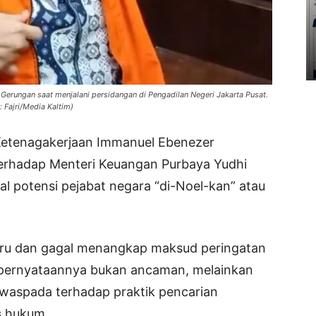
erungan saat menjalani persidangan di Pengadilan Negeri Jakarta Pusat.
: Fajri/Media Kaltim)
Ketenagakerjaan Immanuel Ebenezer
terhadap Menteri Keuangan Purbaya Yudhi
 potensi pejabat negara “di-Noel-kan” atau
iru dan gagal menangkap maksud peringatan
 pernyataannya bukan ancaman, melainkan
h waspada terhadap praktik pencarian
s hukum.