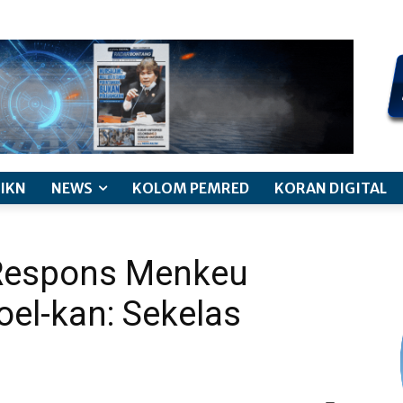
kode etik jurnalistik
pemberitaan anak
pedoman siber
discl
IKN
NEWS
KOLOM PEMRED
KORAN DIGITAL
s Respons Menkeu
oel-kan: Sekelas