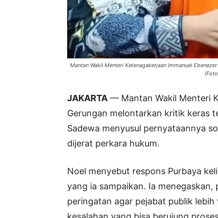
Mantan Wakil Menteri Ketenagakerjaan Immanuel Ebenezer G
(Foto
JAKARTA
— Mantan Wakil Menteri 
Gerungan melontarkan kritik keras 
Sadewa menyusul pernyataannya soal
dijerat perkara hukum.
Noel menyebut respons Purbaya kel
yang ia sampaikan. Ia menegaskan,
peringatan agar pejabat publik lebi
kesalahan yang bisa berujung prose