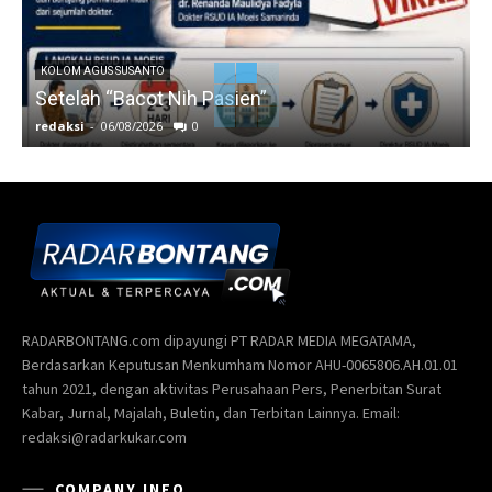
KOLOM AGUS SUSANTO
Setelah “Bacot Nih Pasien”
redaksi
-
06/08/2026
0
r
RADARBONTANG.com dipayungi PT RADAR MEDIA MEGATAMA,
Berdasarkan Keputusan Menkumham Nomor AHU-0065806.AH.01.01
tahun 2021, dengan aktivitas Perusahaan Pers, Penerbitan Surat
Kabar, Jurnal, Majalah, Buletin, dan Terbitan Lainnya. Email:
redaksi@radarkukar.com
COMPANY INFO