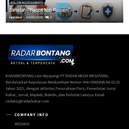
KOLOM AGUS SUSANTO
Setelah “Bacot Nih Pasien”
redaksi
-
06/08/2026
0
r
RADARBONTANG.com dipayungi PT RADAR MEDIA MEGATAMA,
Berdasarkan Keputusan Menkumham Nomor AHU-0065806.AH.01.01
tahun 2021, dengan aktivitas Perusahaan Pers, Penerbitan Surat
Kabar, Jurnal, Majalah, Buletin, dan Terbitan Lainnya. Email:
redaksi@radarkukar.com
COMPANY INFO
REDAKSI