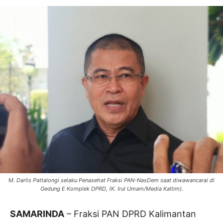
M. Darlis Pattalongi selaku Penasehat Fraksi PAN-NasDem saat diwawancarai di
Gedung E Komplek DPRD, (K. Irul Umam/Media Kaltim).
SAMARINDA
– Fraksi PAN DPRD Kalimantan