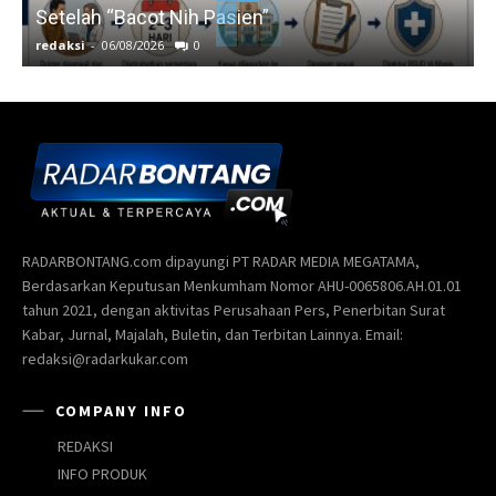
Setelah “Bacot Nih Pasien”
redaksi
-
06/08/2026
0
r
RADARBONTANG.com dipayungi PT RADAR MEDIA MEGATAMA,
Berdasarkan Keputusan Menkumham Nomor AHU-0065806.AH.01.01
tahun 2021, dengan aktivitas Perusahaan Pers, Penerbitan Surat
Kabar, Jurnal, Majalah, Buletin, dan Terbitan Lainnya. Email:
redaksi@radarkukar.com
COMPANY INFO
REDAKSI
INFO PRODUK