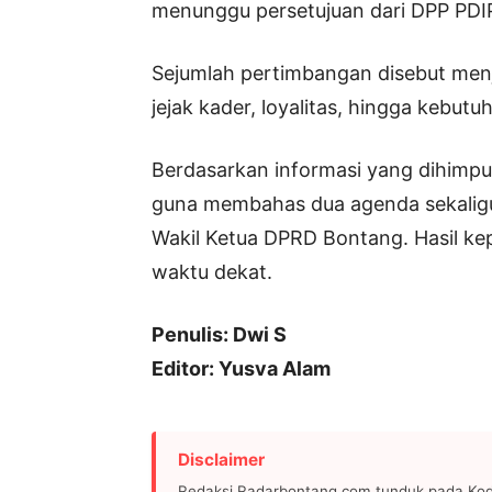
menunggu persetujuan dari DPP PDI
Sejumlah pertimbangan disebut menja
jejak kader, loyalitas, hingga kebutu
Berdasarkan informasi yang dihimpu
guna membahas dua agenda sekalig
Wakil Ketua DPRD Bontang. Hasil k
waktu dekat.
Penulis: Dwi S
Editor: Yusva Alam
Disclaimer
Redaksi Radarbontang.com tunduk pada Kode