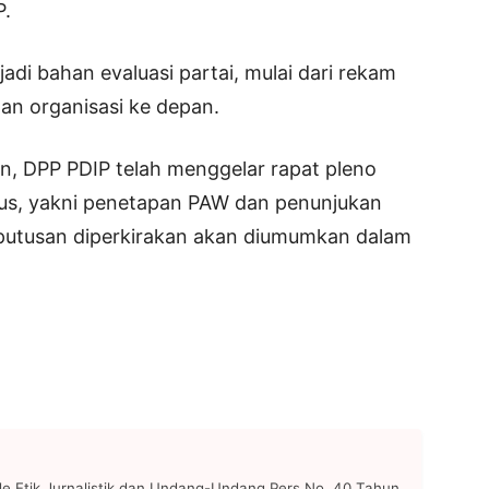
P.
di bahan evaluasi partai, mulai dari rekam
han organisasi ke depan.
n, DPP PDIP telah menggelar rapat pleno
us, yakni penetapan PAW dan penunjukan
eputusan diperkirakan akan diumumkan dalam
 Etik Jurnalistik dan Undang-Undang Pers No. 40 Tahun