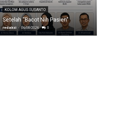
KOLOM AGUS SUS
KOLOM AGUS SUSANTO
Pasar Pagi ya
Setelah “Bacot Nih Pasien”
Cari Pembeli
redaksi
-
06/08/2026
0
redaksi
-
03/08/2026