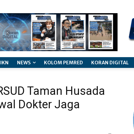
kode etik jurnalistik
pemberitaan anak
pedoman siber
discl
IKN
NEWS
KOLOM PEMRED
KORAN DIGITAL
i RSUD Taman Husada
wal Dokter Jaga