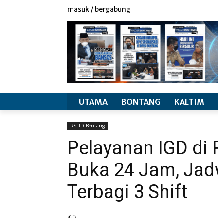
redaksi
info produk
masuk / bergabung
UTAMA
BONTANG
KALTIM
RSUD Bontang
Pelayanan IGD d
Buka 24 Jam, Jad
Terbagi 3 Shift