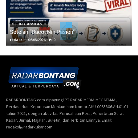
KOLOM AGUS SUSANTO
Setelah “Bacot Nih Pasien”
redaksi
-
06/08/2026
0
r
RADARBONTANG.com dipayungi PT RADAR MEDIA MEGATAMA,
Berdasarkan Keputusan Menkumham Nomor AHU-0065806.AH.01.01
tahun 2021, dengan aktivitas Perusahaan Pers, Penerbitan Surat
Kabar, Jurnal, Majalah, Buletin, dan Terbitan Lainnya. Email:
redaksi@radarkukar.com