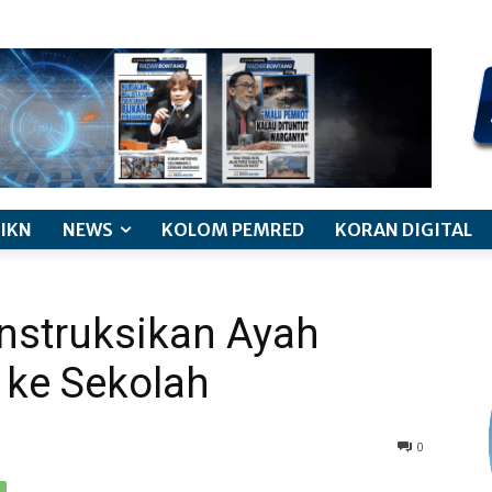
kode etik jurnalistik
pemberitaan anak
pedoman siber
discl
IKN
NEWS
KOLOM PEMRED
KORAN DIGITAL
nstruksikan Ayah
 ke Sekolah
0