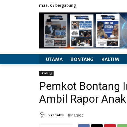
redaksi
info produk
masuk / bergabung
UTAMA
BONTANG
KALTIM
Bontang
Pemkot Bontang I
Ambil Rapor Anak
By
redaksi
18/12/2025