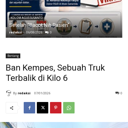
KOLOM AGUS SUSANTO
Setelah “Bacot Nih Pasien”
redaksi
-
06/08/2026
0
r