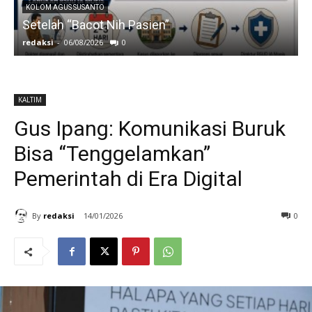
KOLOM AGUS SUSANTO
Setelah “Bacot Nih Pasien”
redaksi
-
06/08/2026
0
r