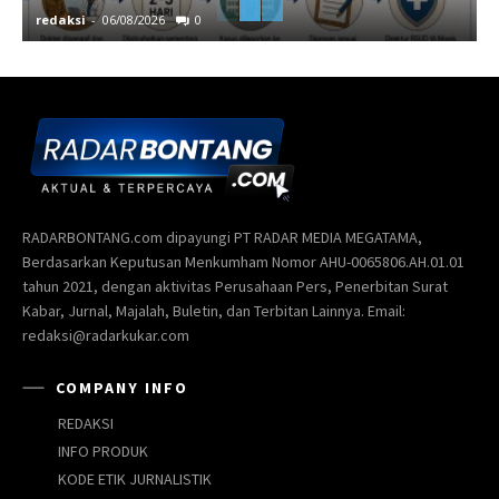
redaksi
-
06/08/2026
0
r
RADARBONTANG.com dipayungi PT RADAR MEDIA MEGATAMA,
Berdasarkan Keputusan Menkumham Nomor AHU-0065806.AH.01.01
tahun 2021, dengan aktivitas Perusahaan Pers, Penerbitan Surat
Kabar, Jurnal, Majalah, Buletin, dan Terbitan Lainnya. Email:
redaksi@radarkukar.com
COMPANY INFO
REDAKSI
INFO PRODUK
KODE ETIK JURNALISTIK