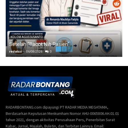
KOLOM AGUS SUSANTO
Setelah “Bacot Nih Pasien”
redaksi
-
06/08/2026
0
r
RADARBONTANG.com dipayungi PT RADAR MEDIA MEGATAMA,
Berdasarkan Keputusan Menkumham Nomor AHU-0065806.AH.01.01
tahun 2021, dengan aktivitas Perusahaan Pers, Penerbitan Surat
Kabar, Jurnal, Majalah, Buletin, dan Terbitan Lainnya. Email: