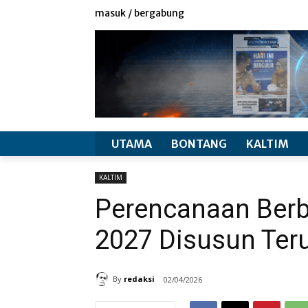
redaksi
info produk
masuk / bergabung
UTAMA
BONTANG
KALTIM
KALTIM
Perencanaan Berb
2027 Disusun Ter
By
redaksi
02/04/2026