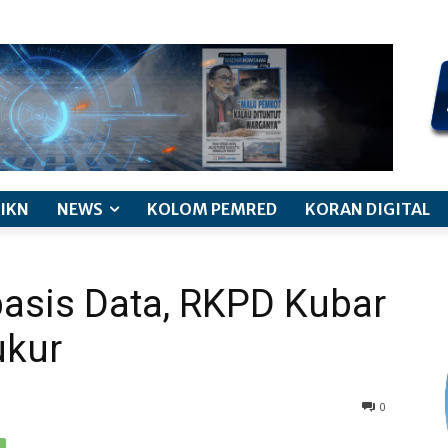
kode etik jurnalistik
pemberitaan anak
pedoman siber
discl
IKN
NEWS
KOLOM PEMRED
KORAN DIGITAL
asis Data, RKPD Kubar
ukur
0