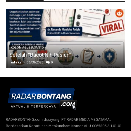
RADARBONTANG.com dipayungi PT RADAR MEDIA MEGATAMA,
Berdasarkan Keputusan Menkumham Nomor AHU-0065806.AH.01.01