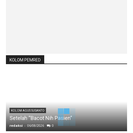
KOLOM PEMRED
KOLOM AGUS SUSANTO
Setelah “Bacot Nih Pasien”
redaksi
-
06/08/2026
0
r