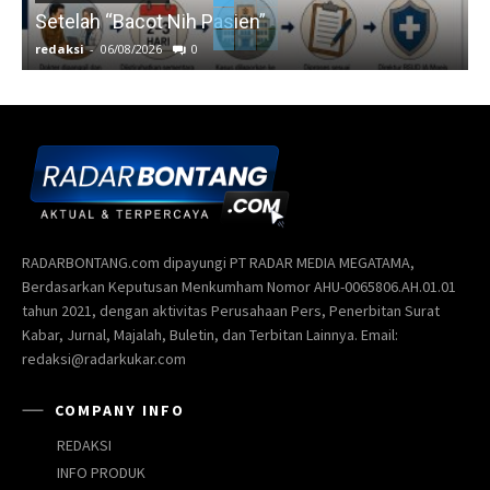
Setelah “Bacot Nih Pasien”
redaksi
-
06/08/2026
0
r
RADARBONTANG.com dipayungi PT RADAR MEDIA MEGATAMA,
Berdasarkan Keputusan Menkumham Nomor AHU-0065806.AH.01.01
tahun 2021, dengan aktivitas Perusahaan Pers, Penerbitan Surat
Kabar, Jurnal, Majalah, Buletin, dan Terbitan Lainnya. Email:
redaksi@radarkukar.com
COMPANY INFO
REDAKSI
INFO PRODUK