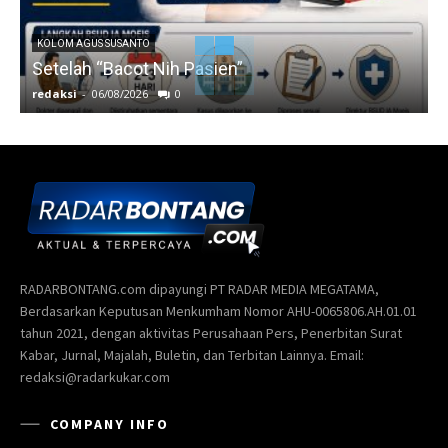
KOLOM AGUS SUSANTO
Setelah “Bacot Nih Pasien”
redaksi
-
06/08/2026
0
r
RADARBONTANG.com dipayungi PT RADAR MEDIA MEGATAMA,
Berdasarkan Keputusan Menkumham Nomor AHU-0065806.AH.01.01
tahun 2021, dengan aktivitas Perusahaan Pers, Penerbitan Surat
Kabar, Jurnal, Majalah, Buletin, dan Terbitan Lainnya. Email:
redaksi@radarkukar.com
COMPANY INFO