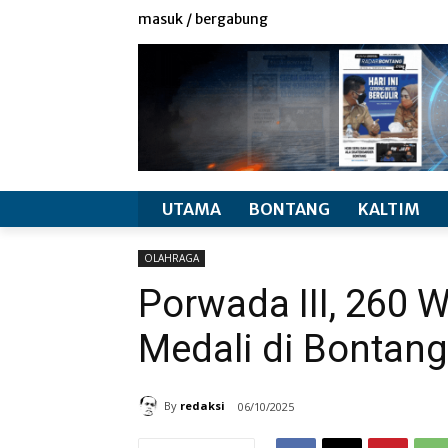
redaksi
info produk
masuk / bergabung
UTAMA
BONTANG
KALTIM
OLAHRAGA
Porwada III, 260 
Medali di Bontang
By
redaksi
06/10/2025