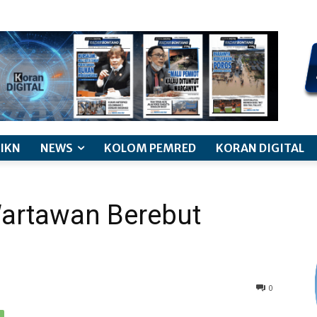
kode etik jurnalistik
pemberitaan anak
pedoman siber
discl
IKN
NEWS
KOLOM PEMRED
KORAN DIGITAL
Wartawan Berebut
0