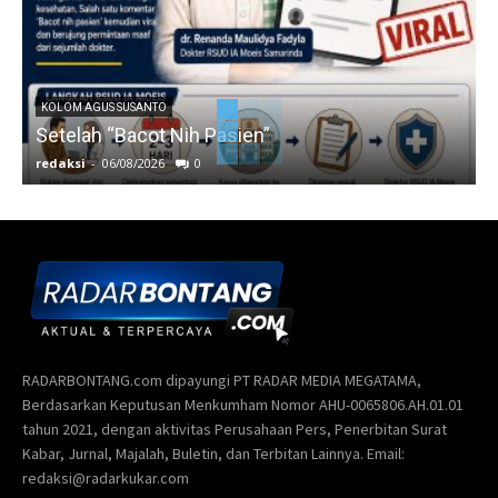
KOLOM AGUS SUSANTO
Setelah “Bacot Nih Pasien”
redaksi
-
06/08/2026
0
r
RADARBONTANG.com dipayungi PT RADAR MEDIA MEGATAMA,
Berdasarkan Keputusan Menkumham Nomor AHU-0065806.AH.01.01
tahun 2021, dengan aktivitas Perusahaan Pers, Penerbitan Surat
Kabar, Jurnal, Majalah, Buletin, dan Terbitan Lainnya. Email:
redaksi@radarkukar.com