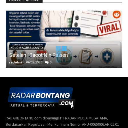
KOLOM AGUS SUSANTO
Setelah “Bacot Nih Pasien”
redaksi
-
06/08/2026
0
r
RADARBONTANG.com dipayungi PT RADAR MEDIA MEGATAMA,
Berdasarkan Keputusan Menkumham Nomor AHU-0065806.AH.01.01