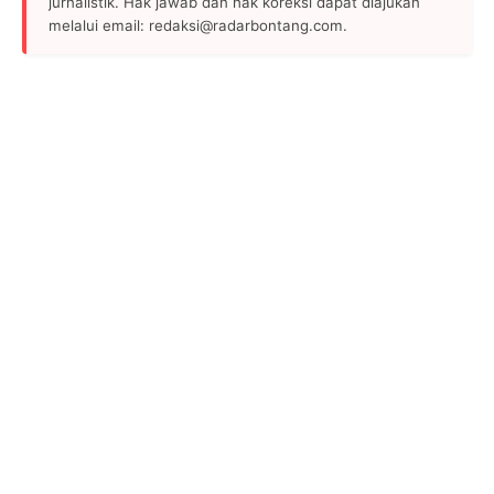
jurnalistik. Hak jawab dan hak koreksi dapat diajukan
melalui email: redaksi@radarbontang.com.