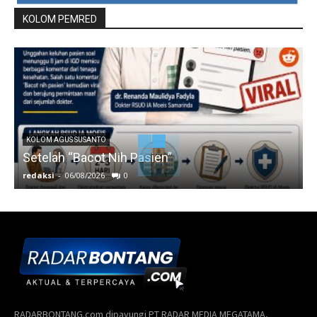
KOLOM PEMRED
KOLOM AGUS SUSANTO
Setelah “Bacot Nih Pasien”
redaksi
-
06/08/2026
0
r
RADARBONTANG.com dipayungi PT RADAR MEDIA MEGATAMA,