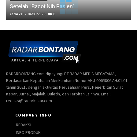
Setelah “Bacot Nih Pasien”
redaksi
-
06/08/2026
0
r
RADARBONTANG.com dipayungi PT RADAR MEDIA MEGATAMA,
Berdasarkan Keputusan Menkumham Nomor AHU-0065806.AH.01.01
tahun 2021, dengan aktivitas Perusahaan Pers, Penerbitan Surat
Kabar, Jurnal, Majalah, Buletin, dan Terbitan Lainnya. Email:
redaksi@radarkukar.com
COMPANY INFO
REDAKSI
INFO PRODUK