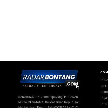
COM
REDA
INFO
KODE
RADARBONTANG.com dipayungi PT RADAR
PEMB
MEDIA MEGATAMA, Berdasarkan Keputusan
PEDO
Menkumham Nomor AHU-0065806.AH.01.01