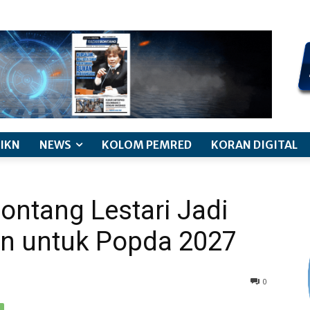
kode etik jurnalistik
pemberitaan anak
pedoman siber
discl
IKN
NEWS
KOLOM PEMRED
KORAN DIGITAL
Bontang Lestari Jadi
kan untuk Popda 2027
0