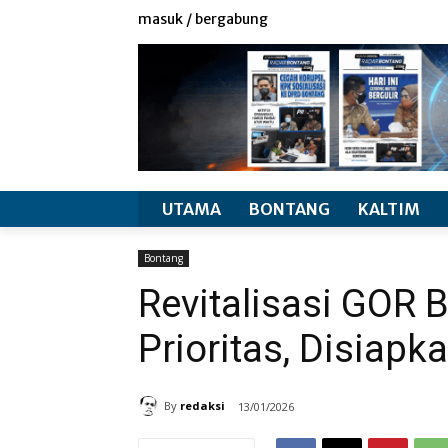
redaksi
info produk
masuk / bergabung
UTAMA
BONTANG
KALTIM
Bontang
Revitalisasi GOR 
Prioritas, Disiap
By
redaksi
13/01/2026