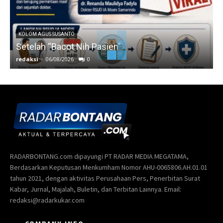
KOLOM AGUS SUSANTO
Setelah “Bacot Nih Pasien”
redaksi
-
06/08/2026
0
r
RADARBONTANG.com dipayungi PT RADAR MEDIA MEGATAMA,
Berdasarkan Keputusan Menkumham Nomor AHU-0065806.AH.01.01
tahun 2021, dengan aktivitas Perusahaan Pers, Penerbitan Surat
Kabar, Jurnal, Majalah, Buletin, dan Terbitan Lainnya. Email:
redaksi@radarkukar.com