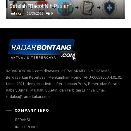
Setelah “Bacot Nih Pasien”
redaksi
-
06/08/2026
0
r
RADARBONTANG.com dipayungi PT RADAR MEDIA MEGATAMA,
Berdasarkan Keputusan Menkumham Nomor AHU-0065806.AH.01.01
tahun 2021, dengan aktivitas Perusahaan Pers, Penerbitan Surat
Kabar, Jurnal, Majalah, Buletin, dan Terbitan Lainnya. Email:
redaksi@radarkukar.com
COMPANY INFO
REDAKSI
INFO PRODUK