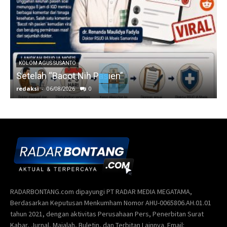
KOLOM AGUS SUSANTO
Setelah “Bacot Nih Pasien”
redaksi
-
06/08/2026
0
r
RADARBONTANG.com dipayungi PT RADAR MEDIA MEGATAMA,
Berdasarkan Keputusan Menkumham Nomor AHU-0065806.AH.01.01
tahun 2021, dengan aktivitas Perusahaan Pers, Penerbitan Surat
Kabar, Jurnal, Majalah, Buletin, dan Terbitan Lainnya. Email: