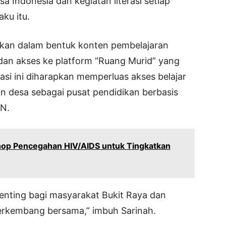
sa Indonesia dan kegiatan literasi setiap
ku itu.
rikan dalam bentuk konten pembelajaran
, dan akses ke platform “Ruang Murid” yang
orasi ini diharapkan memperluas akses belajar
 desa sebagai pusat pendidikan berbasis
KN.
hop Pencegahan HIV/AIDS untuk Tingkatkan
enting bagi masyarakat Bukit Raya dan
berkembang bersama,” imbuh Sarinah.