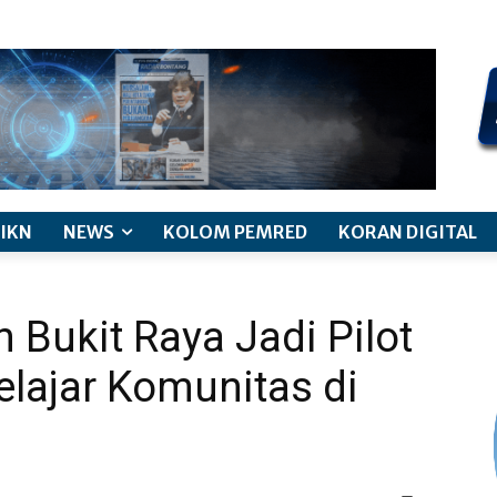
kode etik jurnalistik
pemberitaan anak
pedoman siber
discl
IKN
NEWS
KOLOM PEMRED
KORAN DIGITAL
Bukit Raya Jadi Pilot
elajar Komunitas di