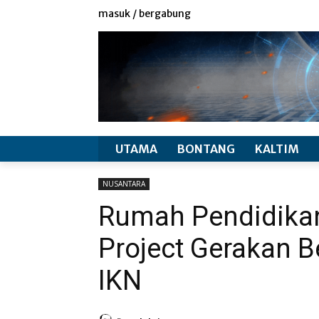
redaksi
info produk
masuk / bergabung
UTAMA
BONTANG
KALTIM
NUSANTARA
Rumah Pendidikan 
Project Gerakan B
IKN