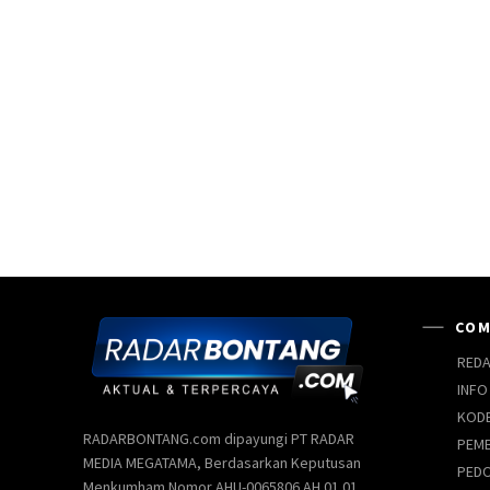
COM
REDA
INFO
KODE
RADARBONTANG.com dipayungi PT RADAR
PEMB
MEDIA MEGATAMA, Berdasarkan Keputusan
PEDO
Menkumham Nomor AHU-0065806.AH.01.01