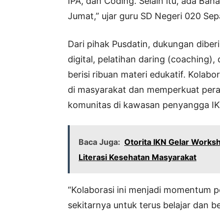
IPA, dan Coding. Selain itu, ada Baha
Jumat,” ujar guru SD Negeri 020 Sepa
Dari pihak Pusdatin, dukungan dibe
digital, pelatihan daring (coaching)
berisi ribuan materi edukatif. Kolab
di masyarakat dan memperkuat peran
komunitas di kawasan penyangga I
Baca Juga:
Otorita IKN Gelar Works
Literasi Kesehatan Masyarakat
“Kolaborasi ini menjadi momentum p
sekitarnya untuk terus belajar dan 