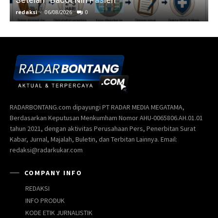
redaksi
-
06/08/2026
0
r
RADARBONTANG.com dipayungi PT RADAR MEDIA MEGATAMA,
Berdasarkan Keputusan Menkumham Nomor AHU-0065806.AH.01.01
tahun 2021, dengan aktivitas Perusahaan Pers, Penerbitan Surat
Kabar, Jurnal, Majalah, Buletin, dan Terbitan Lainnya. Email:
redaksi@radarkukar.com
COMPANY INFO
REDAKSI
INFO PRODUK
KODE ETIK JURNALISTIK