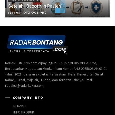
Setelah “Bacot Nih Pasien”
redaksi
-
06/08/2026
0
r
RADARBONTANG.com dipayungi PT RADAR MEDIA MEGATAMA,
Berdasarkan Keputusan Menkumham Nomor AHU-0065806.AH.01.01
tahun 2021, dengan aktivitas Perusahaan Pers, Penerbitan Surat
Kabar, Jurnal, Majalah, Buletin, dan Terbitan Lainnya. Email:
redaksi@radarkukar.com
COMPANY INFO
REDAKSI
INFO PRODUK