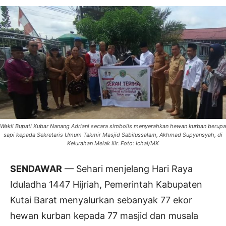
Wakil Bupati Kubar Nanang Adriani secara simbolis menyerahkan hewan kurban berupa
sapi kepada Sekretaris Umum Takmir Masjid Sabilussalam, Akhmad Supyansyah, di
Kelurahan Melak Ilir. Foto: Ichal/MK
SENDAWAR
— Sehari menjelang Hari Raya
Iduladha 1447 Hijriah, Pemerintah Kabupaten
Kutai Barat menyalurkan sebanyak 77 ekor
hewan kurban kepada 77 masjid dan musala