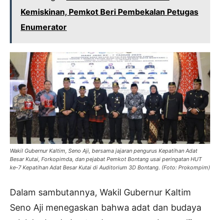
Kemiskinan, Pemkot Beri Pembekalan Petugas
Enumerator
Wakil Gubernur Kaltim, Seno Aji, bersama jajaran pengurus Kepatihan Adat
Besar Kutai, Forkopimda, dan pejabat Pemkot Bontang usai peringatan HUT
ke-7 Kepatihan Adat Besar Kutai di Auditorium 3D Bontang. (Foto: Prokompim)
Dalam sambutannya, Wakil Gubernur Kaltim
Seno Aji menegaskan bahwa adat dan budaya