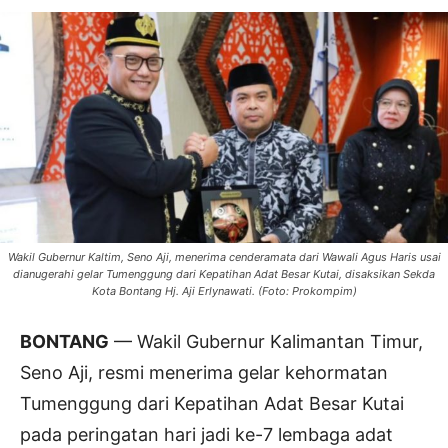
Wakil Gubernur Kaltim, Seno Aji, menerima cenderamata dari Wawali Agus Haris usai
dianugerahi gelar Tumenggung dari Kepatihan Adat Besar Kutai, disaksikan Sekda
Kota Bontang Hj. Aji Erlynawati. (Foto: Prokompim)
BONTANG
— Wakil Gubernur Kalimantan Timur,
Seno Aji, resmi menerima gelar kehormatan
Tumenggung dari Kepatihan Adat Besar Kutai
pada peringatan hari jadi ke-7 lembaga adat