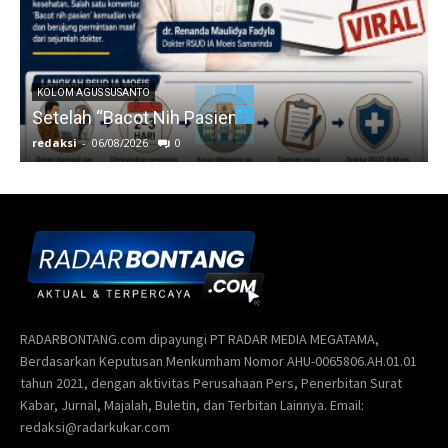
KOLOM AGUS SUSANTO
Setelah “Bacot Nih Pasien”
redaksi
-
06/08/2026
0
r
RADARBONTANG.com dipayungi PT RADAR MEDIA MEGATAMA,
Berdasarkan Keputusan Menkumham Nomor AHU-0065806.AH.01.01
tahun 2021, dengan aktivitas Perusahaan Pers, Penerbitan Surat
Kabar, Jurnal, Majalah, Buletin, dan Terbitan Lainnya. Email:
redaksi@radarkukar.com