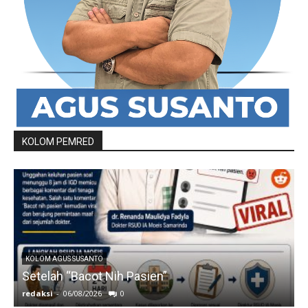
KOLOM PEMRED
KOLOM AGUS SUSANTO
Setelah “Bacot Nih Pasien”
redaksi
-
06/08/2026
0
r