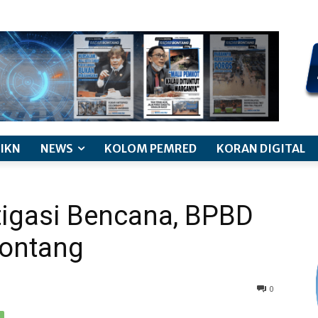
kode etik jurnalistik
pemberitaan anak
pedoman siber
discl
IKN
NEWS
KOLOM PEMRED
KORAN DIGITAL
tigasi Bencana, BPBD
Bontang
0