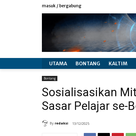
redaksi
info produk
masuk / bergabung
UTAMA
BONTANG
KALTIM
Bontang
Sosialisasikan Mi
Sasar Pelajar se-
By
redaksi
13/12/2025