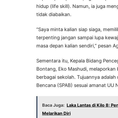
hidup (life skill). Namun, ia juga m
tidak diabaikan.
“Saya minta kalian siap siaga, memili
terpenting jangan sampai lupa kewa
masa depan kalian sendiri,” pesan A
Sementara itu, Kepala Bidang Penc
Bontang, Eko Mashudi, melaporkan b
berbagai sekolah. Tujuannya adala
Bencana (SPAB) sesuai amanat UU 
Baca Juga:
Laka Lantas di Kilo 8: P
Melarikan Diri