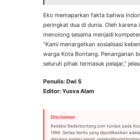
Eko memaparkan fakta bahwa Indon
peringkat dua di dunia. Oleh karena
menolong sesama menjadi kompetens
“Kami menargetkan sosialisasi kebe
warga Kota Bontang. Penanganan ben
seluruh pihak termasuk pelajar,” jela
Penulis: Dwi S
Editor: Yusva Alam
Disclaimer
Redaksi Radarbontang.com tunduk pada Kode
1999. Setiap berita yang dipublikasikan adala
diajukan melalui email: redaksi@radarbonta