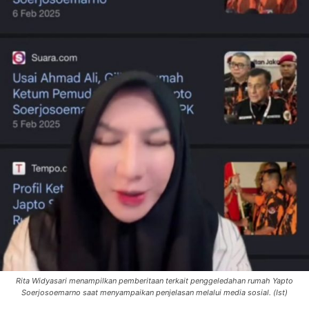
Rita Widyasari menampilkan pemberitaan terkait penggeledahan rumah Yapto
Soerjosoemarno saat menyampaikan penjelasan melalui media sosial. (Ist)