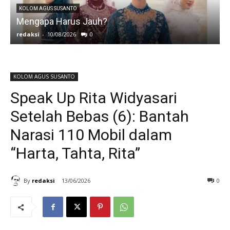
KOLOM AGUS SUSANTO
Mengapa Harus Jauh?
J
redaksi
-
10/08/2026
0
r