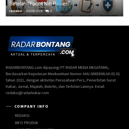
Setelah “Bacot Nih Pasien”
redaksi
-
06/08/2026
0
r
RADARBONTANG.com dipayungi PT RADAR MEDIA MEGATAMA,
Berdasarkan Keputusan Menkumham Nomor AHU-0065806.AH.01.01
tahun 2021, dengan aktivitas Perusahaan Pers, Penerbitan Surat
Kabar, Jurnal, Majalah, Buletin, dan Terbitan Lainnya. Email:
redaksi@radarkukar.com
COMPANY INFO
REDAKSI
INFO PRODUK